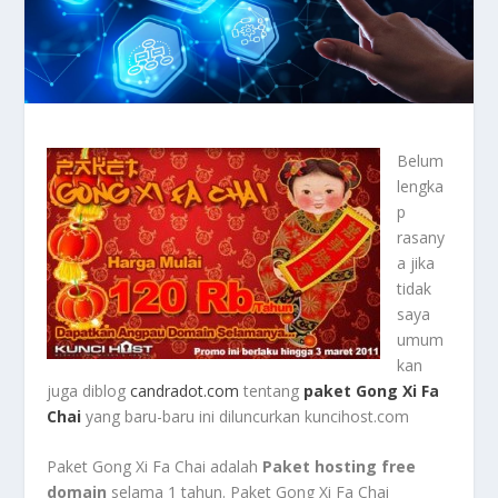
Belum
lengka
p
rasany
a jika
tidak
saya
umum
kan
juga diblog
candradot.com
tentang
paket Gong Xi Fa
Chai
yang baru-baru ini diluncurkan kuncihost.com
Paket Gong Xi Fa Chai adalah
Paket hosting free
domain
selama 1 tahun. Paket Gong Xi Fa Chai