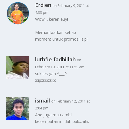
Erdien
on February 9, 2011 at
4:33 pm
Wow… keren euy!
Memanfaatkan setiap
moment untuk promosi :sip:
luthfie fadhillah
on
February 10, 2011 at 11:59 am
sukses gan ^___^
:sip::sip::sip:
ismail
on February 12, 2011 at
2:04 pm
Ane juga mau ambil
kesempatan ini dah pak..:hihi: