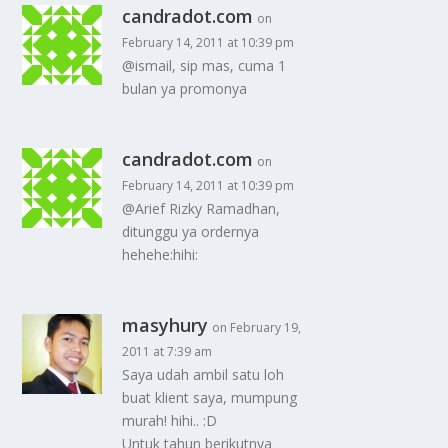
candradot.com
on
February 14, 2011 at 10:39 pm
@ismail, sip mas, cuma 1
bulan ya promonya
candradot.com
on
February 14, 2011 at 10:39 pm
@Arief Rizky Ramadhan,
ditunggu ya ordernya
hehehe:hihi:
masyhury
on February 19,
2011 at 7:39 am
Saya udah ambil satu loh
buat klient saya, mumpung
murah! hihi.. :D
Untuk tahun berikutnya