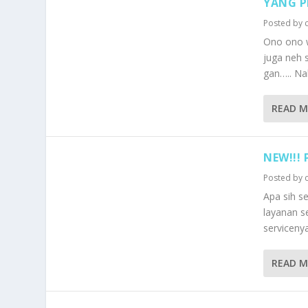
YANG P
Posted by
Ono ono 
juga neh 
gan….. N
READ 
NEW!!!
Posted by
Apa sih s
layanan s
serviceny
READ 