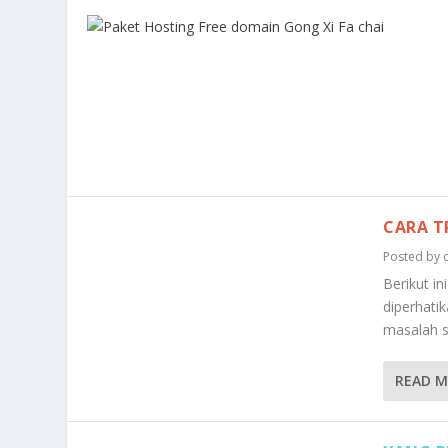
CARA T
Posted by
Berikut i
diperhati
masalah s
READ 