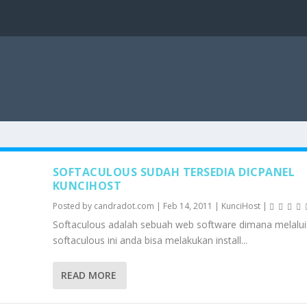
SOFTACULOUS SUDAH TERSEDIA DICPANEL
KUNCIHOST
Posted by
candradot.com
|
Feb 14, 2011
|
KunciHost
|
Softaculous adalah sebuah web software dimana melalui
softaculous ini anda bisa melakukan install...
READ MORE