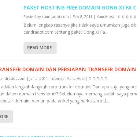
PAKET HOSTING FREE DOMAIN GONG XI FA C
Posted by
candradot.com
|
Feb 8, 2011
|
KunciHost
|
Belum lengkap rasanya jika tidak saya umumkan juga dib
candradot.com tentang paket Gong Xi Fa...
READ MORE
RANSFER DOMAIN DAN PERSIAPAN TRANSFER DOMAIN
candradot.com
|
Jan 5, 2011
|
domain
,
KunciHost
|
ni adalah langkah-langkah cara transfer domain. Dan apa saja yang per
kan dalam domain transfer ini? Sebelumnya memang sudah saya perna
eputar domain, namun pada artkel yang berkaitan inti...
MORE