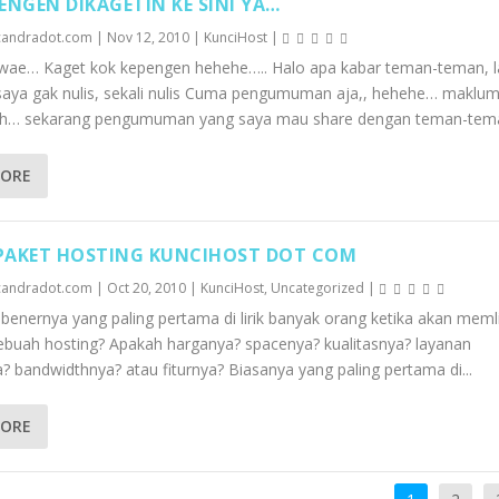
ENGEN DIKAGETIN KE SINI YA…
candradot.com
|
Nov 12, 2010
|
KunciHost
|
wae… Kaget kok kepengen hehehe….. Halo apa kabar teman-teman, 
saya gak nulis, sekali nulis Cuma pengumuman aja,, hehehe… maklum
ah… sekarang pengumuman yang saya mau share dengan teman-tema
MORE
 PAKET HOSTING KUNCIHOST DOT COM
candradot.com
|
Oct 20, 2010
|
KunciHost
,
Uncategorized
|
ebenernya yang paling pertama di lirik banyak orang ketika akan memli
ebuah hosting? Apakah harganya? spacenya? kualitasnya? layanan
a? bandwidthnya? atau fiturnya? Biasanya yang paling pertama di...
MORE