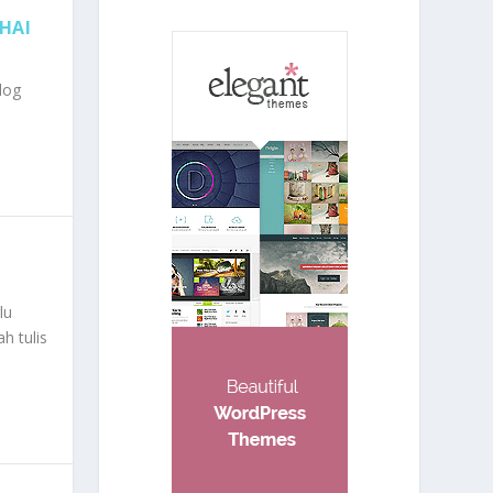
HAI
log
lu
h tulis