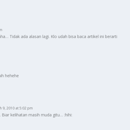
pm
… Tidak ada alasan lagi. Klo udah bisa baca artikel ini berarti
nih hehehe
h 9, 2010 at 5:02 pm
 Biar kelihatan masih muda gitu… :hihi: