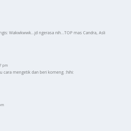
angis: Wakwkwwk…jd ngerasa nih…TOP mas Candra, Asli
57 pm
u cara mengetik dan beri komeng. :hihi:
 pm