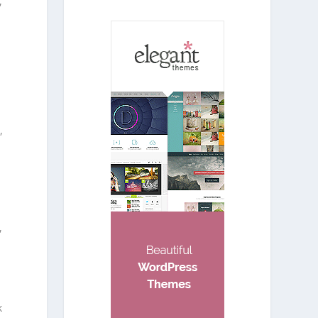
,
,
,
k