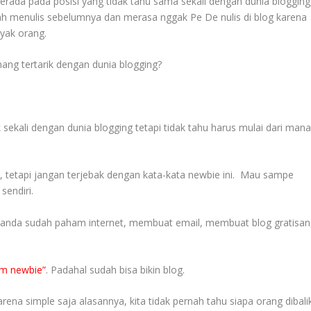
berada pada posisi yang tidak tahu sama sekali dengan dunia blogging
ah menulis sebelumnya dan merasa nggak Pe De nulis di blog karena
yak orang.
ang tertarik dengan dunia blogging?
k sekali dengan dunia blogging tetapi tidak tahu harus mulai dari mana
, tetapi jangan terjebak dengan kata-kata newbie ini. Mau sampe
sendiri.
ka anda sudah paham internet, membuat email, membuat blog gratisan
m newbie”
. Padahal sudah bisa bikin blog.
na simple saja alasannya, kita tidak pernah tahu siapa orang dibali