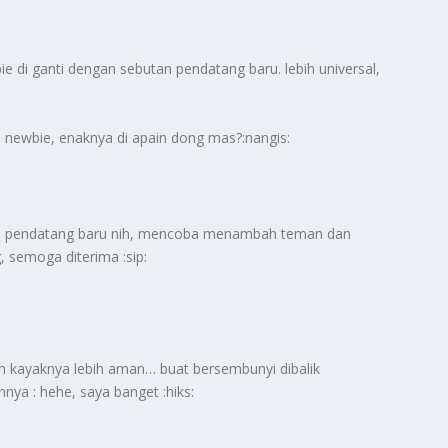
bie di ganti dengan sebutan pendatang baru. lebih universal,
a newbie, enaknya di apain dong mas?:nangis:
 juga pendatang baru nih, mencoba menambah teman dan
semoga diterima :sip:
n kayaknya lebih aman… buat bersembunyi dibalik
nya : hehe, saya banget :hiks: