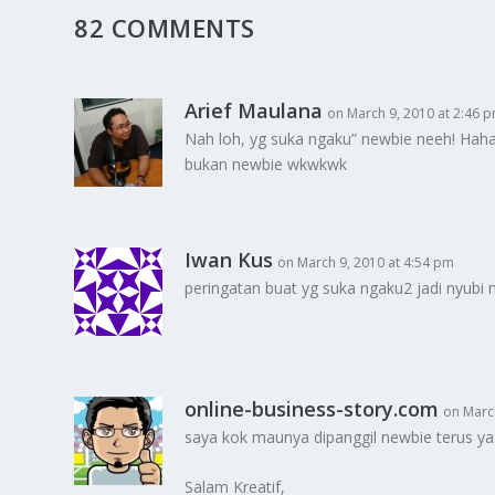
82 COMMENTS
Arief Maulana
on March 9, 2010 at 2:46 
Nah loh, yg suka ngaku” newbie neeh! Hahaha
bukan newbie wkwkwk
Iwan Kus
on March 9, 2010 at 4:54 pm
peringatan buat yg suka ngaku2 jadi nyubi 
online-business-story.com
on Marc
saya kok maunya dipanggil newbie terus ya.
Salam Kreatif,