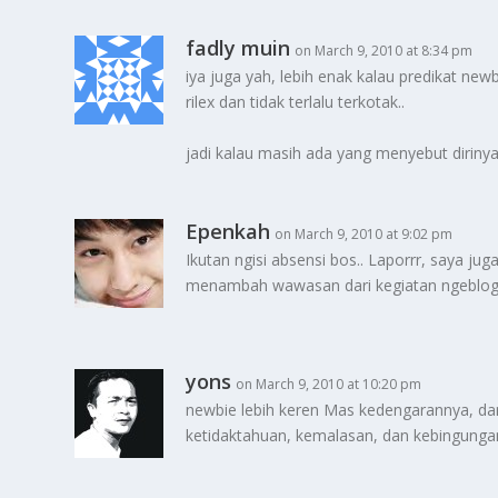
fadly muin
on March 9, 2010 at 8:34 pm
iya juga yah, lebih enak kalau predikat new
rilex dan tidak terlalu terkotak..
jadi kalau masih ada yang menyebut diriny
Epenkah
on March 9, 2010 at 9:02 pm
Ikutan ngisi absensi bos.. Laporrr, saya
menambah wawasan dari kegiatan ngeblog, 
yons
on March 9, 2010 at 10:20 pm
newbie lebih keren Mas kedengarannya, da
ketidaktahuan, kemalasan, dan kebingungan