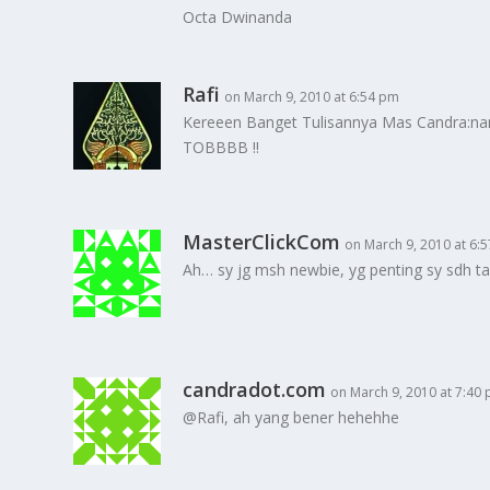
Octa Dwinanda
Rafi
on March 9, 2010 at 6:54 pm
Kereeen Banget Tulisannya Mas Candra:n
TOBBBB !!
MasterClickCom
on March 9, 2010 at 6:
Ah… sy jg msh newbie, yg penting sy sdh ta
candradot.com
on March 9, 2010 at 7:40
@Rafi, ah yang bener hehehhe