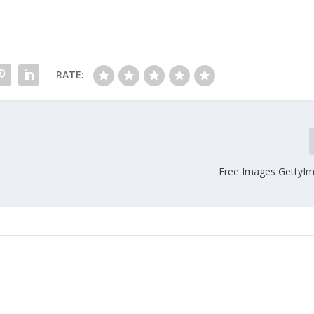
RATE:
Free Images GettyI