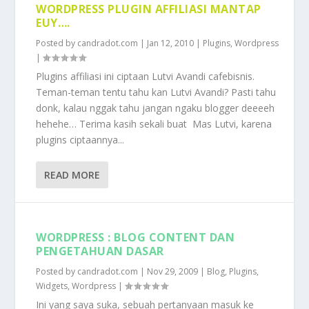
WORDPRESS PLUGIN AFFILIASI MANTAP
EUY….
Posted by
candradot.com
|
Jan 12, 2010
|
Plugins
,
Wordpress
|
Plugins affiliasi ini ciptaan Lutvi Avandi cafebisnis.
Teman-teman tentu tahu kan Lutvi Avandi? Pasti tahu
donk, kalau nggak tahu jangan ngaku blogger deeeeh
hehehe… Terima kasih sekali buat Mas Lutvi, karena
plugins ciptaannya...
READ MORE
WORDPRESS : BLOG CONTENT DAN
PENGETAHUAN DASAR
Posted by
candradot.com
|
Nov 29, 2009
|
Blog
,
Plugins
,
Widgets
,
Wordpress
|
Ini yang saya suka, sebuah pertanyaan masuk ke