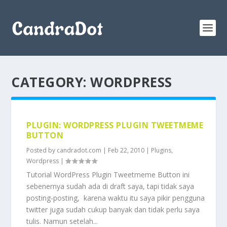
CATEGORY:
WORDPRESS
PLUGIN: WORDPRESS PLUGIN TWEETMEME
BUTTON
Posted by
candradot.com
|
Feb 22, 2010
|
Plugins
,
Wordpress
|
Tutorial WordPress Plugin Tweetmeme Button ini
sebenernya sudah ada di draft saya, tapi tidak saya
posting-posting, karena waktu itu saya pikir pengguna
twitter juga sudah cukup banyak dan tidak perlu saya
tulis. Namun setelah...