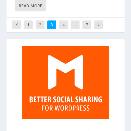
READ MORE
1
2
3
4
…
7