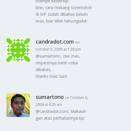
mampir kesini:sip:
btw, cara masang screenshot
di WP sudah dibahas belum
mas, biar lebih tahu:ngudut:
candradot.com
on
October 5, 2009 at 1:28 pm
@sumartono, oke mas,
requestnya nanti coba
dibahas,
thanks mas Sum
sumartono
on October 6,
2009 at 8:25 am
@candradot.com, Makasih
gan atas perhatiannya:sip: