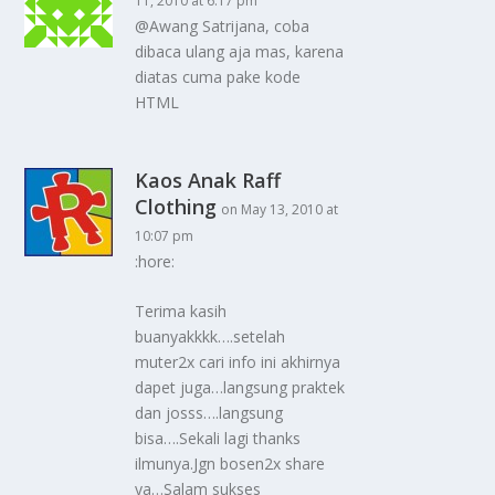
11, 2010 at 6:17 pm
@Awang Satrijana, coba
dibaca ulang aja mas, karena
diatas cuma pake kode
HTML
Kaos Anak Raff
Clothing
on May 13, 2010 at
10:07 pm
:hore:
Terima kasih
buanyakkkk….setelah
muter2x cari info ini akhirnya
dapet juga…langsung praktek
dan josss….langsung
bisa….Sekali lagi thanks
ilmunya.Jgn bosen2x share
ya…Salam sukses