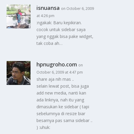
isnuansa
on October 6, 2009
at 4:26 pm
:ngakak: Baru kepikiran.
cocok untuk sidebar saya
yang nggak bisa pake widget,
tak coba ah…
hpnugroho.com
on
October 6, 2009 at 4:47 pm
share aja nih mas ..
selain lewat post, bisa juga
add new media, nanti kan
ada linknya, nah itu yang
dimasukan ke sidebar ( tapi
sebelumnya di resize biar
besarnya pas sama sidebar ..
) :uhuk: