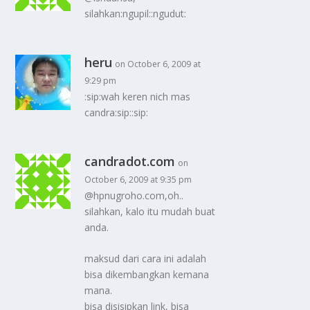
silahkan:ngupil::ngudut:
heru
on October 6, 2009 at
9:29 pm
:sip:wah keren nich mas
candra:sip::sip:
candradot.com
on
October 6, 2009 at 9:35 pm
@hpnugroho.com,oh..
silahkan, kalo itu mudah buat
anda.
maksud dari cara ini adalah
bisa dikembangkan kemana
mana.
bisa disisipkan link, bisa