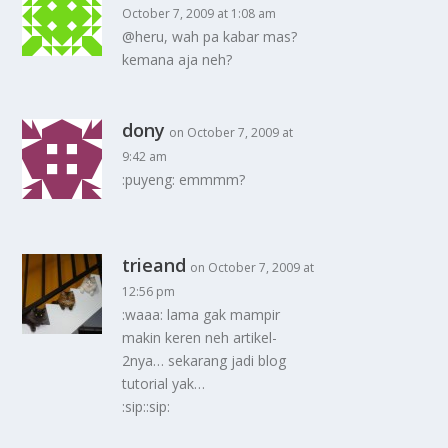
October 7, 2009 at 1:08 am
@heru, wah pa kabar mas?
kemana aja neh?
dony
on October 7, 2009 at
9:42 am
:puyeng: emmmm?
trieand
on October 7, 2009 at
12:56 pm
:waaa: lama gak mampir
makin keren neh artikel-
2nya… sekarang jadi blog
tutorial yak…
:sip::sip: