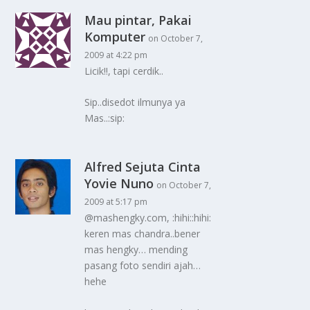
Mau pintar, Pakai
Komputer
on October 7,
2009 at 4:22 pm
Licik!!, tapi cerdik..
Sip..disedot ilmunya ya
Mas..:sip:
Alfred Sejuta Cinta
Yovie Nuno
on October 7,
2009 at 5:17 pm
@mashengky.com, :hihi::hihi:
keren mas chandra..bener
mas hengky… mending
pasang foto sendiri ajah…
hehe