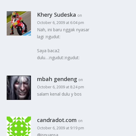
Khery Sudeska
on
October 6, 2009 at 6:04 pm
Nah, ini baru nggak nyasar
lagi :ngudut:
Saya baca2
dulu…:ngudut::ngudut:
mbah gendeng
on
October 6, 2009 at 8:24 pm
salam kenal dulu y bos
candradot.com
on
October 6, 2009 at 9:19 pm
@isnuansa,