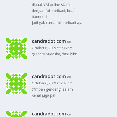
dibuat YM online status
dengan foto pribadi, buat
banner dll
jadi gak cuma fofo pribadi aja
candradot.com
on
October 6, 2009 at 9:36 pm
@Khery Sudeska, :hihi::hihi:
candradot.com
on
October 6, 2009 at 9:37 pm
@mbah gendeng, salam
kenal juga pak
candradot.com
on