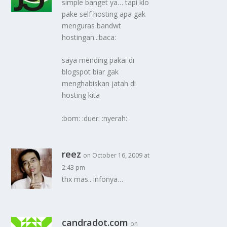
simple banget ya… tapi klo
pake self hosting apa gak
menguras bandwt
hostingan..:baca:
saya mending pakai di
blogspot biar gak
menghabiskan jatah di
hosting kita
:bom: :duer: :nyerah:
reez
on October 16, 2009 at
2:43 pm
thx mas.. infonya…
candradot.com
on