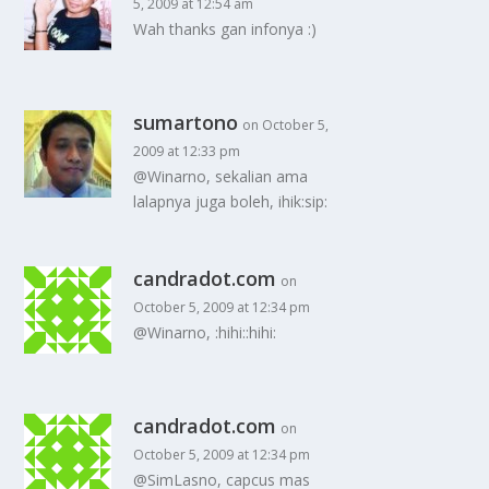
5, 2009 at 12:54 am
Wah thanks gan infonya :)
sumartono
on October 5,
2009 at 12:33 pm
@Winarno, sekalian ama
lalapnya juga boleh, ihik:sip:
candradot.com
on
October 5, 2009 at 12:34 pm
@Winarno, :hihi::hihi:
candradot.com
on
October 5, 2009 at 12:34 pm
@SimLasno, capcus mas