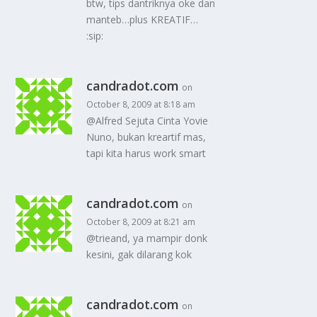
btw, tips dantriknya oke dan
manteb…plus KREATIF…
:sip:
candradot.com
on
October 8, 2009 at 8:18 am
@Alfred Sejuta Cinta Yovie
Nuno, bukan kreartif mas,
tapi kita harus work smart
candradot.com
on
October 8, 2009 at 8:21 am
@trieand, ya mampir donk
kesini, gak dilarang kok
candradot.com
on