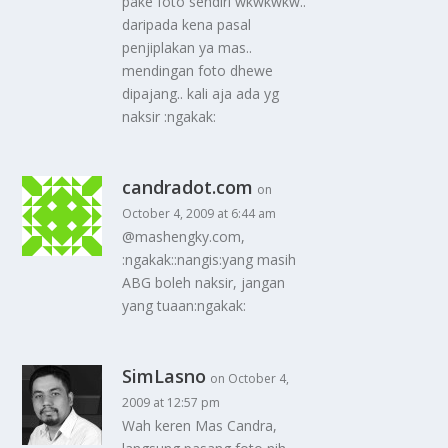
pake foto sendiri wkwkwkw..
daripada kena pasal
penjiplakan ya mas..
mendingan foto dhewe
dipajang.. kali aja ada yg
naksir :ngakak:
candradot.com
on
October 4, 2009 at 6:44 am
@mashengky.com,
:ngakak::nangis:yang masih
ABG boleh naksir, jangan
yang tuaan:ngakak:
SimLasno
on October 4,
2009 at 12:57 pm
Wah keren Mas Candra,