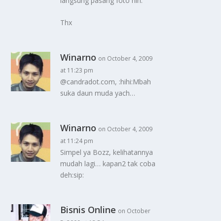
langsung pasang foto nih.
Thx
Winarno
on October 4, 2009
at 11:23 pm
@candradot.com, :hihi:Mbah
suka daun muda yach…
Winarno
on October 4, 2009
at 11:24 pm
Simpel ya Bozz, kelihatannya
mudah lagi… kapan2 tak coba
deh:sip:
Bisnis Online
on October