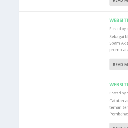
READ 
WEBSIT
Posted by
Sebagai b
Spam Akis
promo ata
READ 
WEBSIT
Posted by
Catatan a
teman-tem
Pembahasa