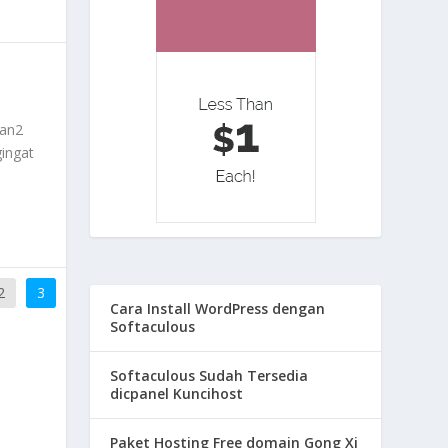
man2
gingat
2
3
Cara Install WordPress dengan
Softaculous
Softaculous Sudah Tersedia
dicpanel Kuncihost
Paket Hosting Free domain Gong Xi