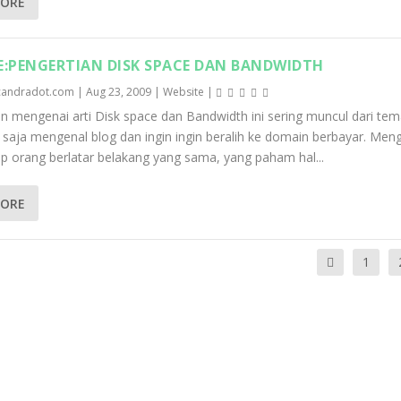
MORE
E:PENGERTIAN DISK SPACE DAN BANDWIDTH
candradot.com
|
Aug 23, 2009
|
Website
|
n mengenai arti Disk space dan Bandwidth ini sering muncul dari te
 saja mengenal blog dan ingin ingin beralih ke domain berbayar. Men
iap orang berlatar belakang yang sama, yang paham hal...
MORE
1