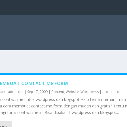
MEMBUAT CONTACT ME FORM
candradot.com
|
Sep 17, 2009
|
Content
,
Website
,
Wordpress
|
m contact me untuk wordpress dan bogspot Halo teman-teman, mau
a cara membuat contact me form dengan mudah dan gratis? Tentu
agi form contact me ini Bisa dipakai di wordpress dan blogspot....