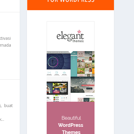
tivasi
ernada
i, buat
...