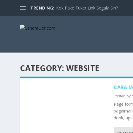
TRENDING:
Kok Pake Tuker Link Segala Sih?
CATEGORY:
WEBSITE
CARA 
Posted by
Page for
bagaiman
donk, apal