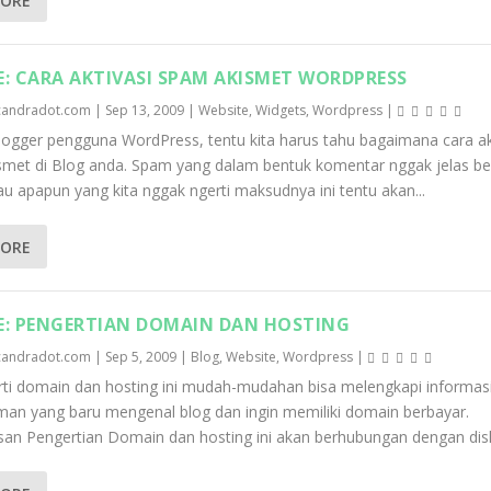
MORE
E: CARA AKTIVASI SPAM AKISMET WORDPRESS
candradot.com
|
Sep 13, 2009
|
Website
,
Widgets
,
Wordpress
|
logger pengguna WordPress, tentu kita harus tahu bagaimana cara ak
met di Blog anda. Spam yang dalam bentuk komentar nggak jelas b
u apapun yang kita nggak ngerti maksudnya ini tentu akan...
MORE
E: PENGERTIAN DOMAIN DAN HOSTING
candradot.com
|
Sep 5, 2009
|
Blog
,
Website
,
Wordpress
|
rti domain dan hosting ini mudah-mudahan bisa melengkapi informas
an yang baru mengenal blog dan ingin memiliki domain berbayar.
n Pengertian Domain dan hosting ini akan berhubungan dengan disk